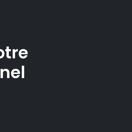
otre
nel