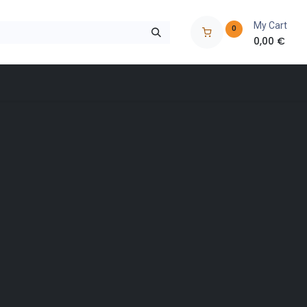
My Cart
0
0,00
€
 à outils
Nos marques
Nos magasins
Catalogues