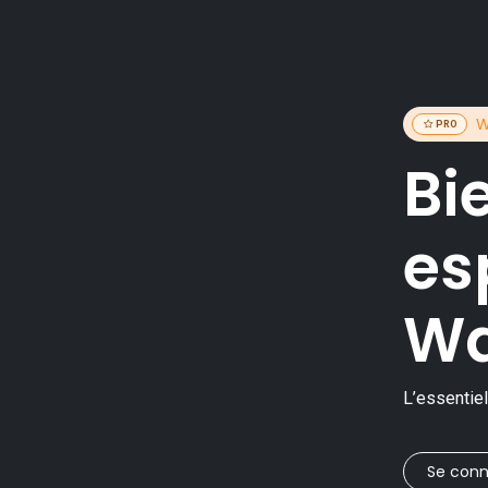
W
PRO
Bi
es
Wa
L’essentiel
Se conn