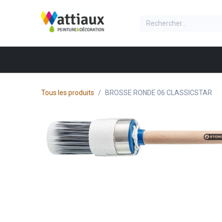
Se rendre au contenu
NOS PRODUITS
Accueil
Produit
Boite
Tous les produits
BROSSE RONDE 06 CLASSICSTAR