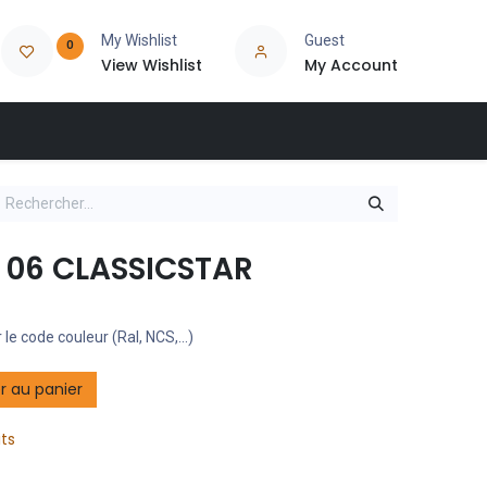
My Wishlist
Guest
0
View Wishlist
My Account
 06 CLASSICSTAR
 le code couleur (Ral, NCS,...)
r au panier
its