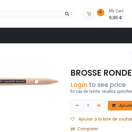
My Cart
0
0,00
€
 à outils
Nos marques
Nos magasins
Catalogues
BROSSE RONDE
Login
to see price
En cas de teinte, veuillez spécifier
Ajoute
Ajouter à la liste de souha
Comparer