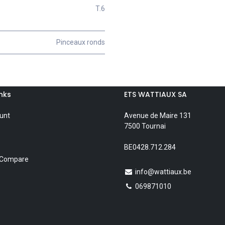
T.6
Pinceaux ronds
inks
ETS WATTIAUX SA
unt
Avenue de Maire 131
7500 Tournai
BE0428.712.284
 Compare
info@wattiaux.be
069871010