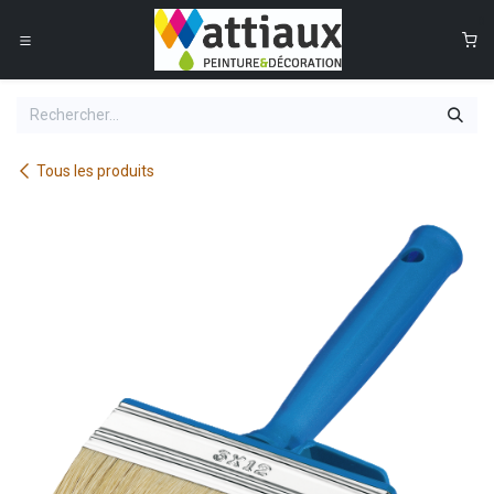
Se rendre au contenu
0
Tous les produits