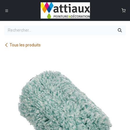
Se rendre au contenu
0
Tous les produits