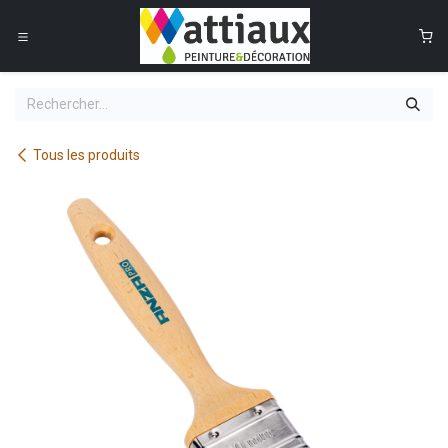
Se rendre au contenu
0
Tous les produits