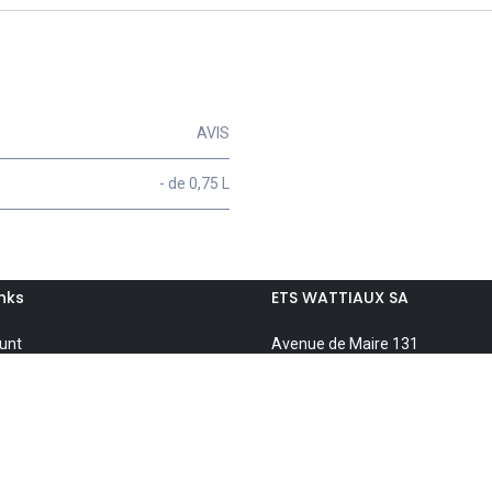
AVIS
- de 0,75 L
inks
ETS WATTIAUX SA
unt
Avenue de Maire 131
7500 Tournai
BE0428.712.284
 Compare
info@wattiaux.be