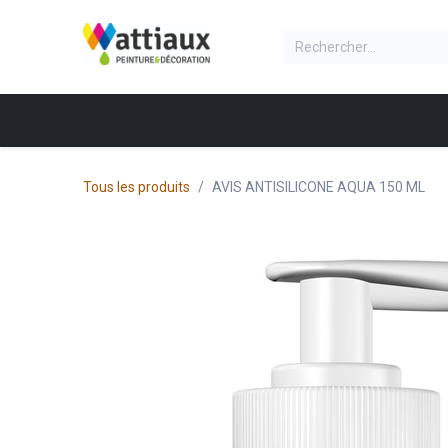
Se rendre au contenu
NOS PRODUITS
Accueil
Produit
Boite
Tous les produits
AVIS ANTISILICONE AQUA 150 ML