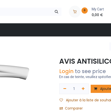
My Cart
0
0,00
€
 à outils
Nos marques
Nos magasins
Catalogues
AVIS ANTISILI
Login
to see price
En cas de teinte, veuillez spécifier
Ajoute
Ajouter à la liste de souha
Comparer