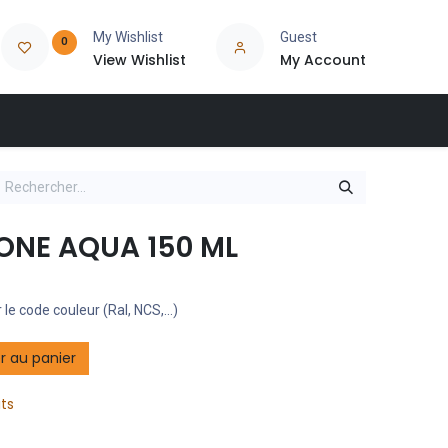
My Wishlist
Guest
0
View Wishlist
My Account
CONE AQUA 150 ML
 le code couleur (Ral, NCS,...)
r au panier
its