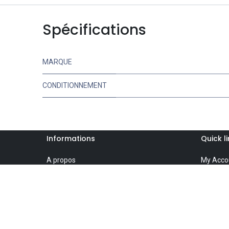
Spécifications
MARQUE
CONDITIONNEMENT
Informations
Quick l
A propos
My Acco
Contactez-nous
Cart
Privacy Policy
Wishlist
Terms of Use
Product