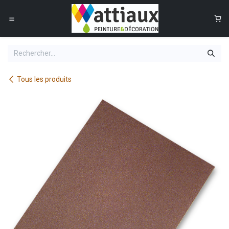
Se rendre au contenu
0
Tous les produits