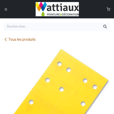
Se rendre au contenu
0
Tous les produits