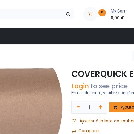
My Cart
0
0,00
€
 à outils
Nos marques
Nos magasins
Catalogues
M
COVERQUICK E
Login
to see price
En cas de teinte, veuillez spécifier
Ajoute
Ajouter à la liste de souha
Comparer