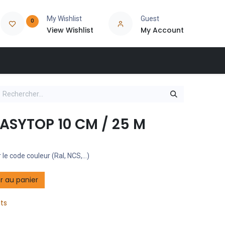
My Wishlist
Guest
0
View Wishlist
My Account
ASYTOP 10 CM / 25 M
 le code couleur (Ral, NCS,...)
r au panier
its