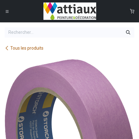
Se rendre au contenu
0
Tous les produits