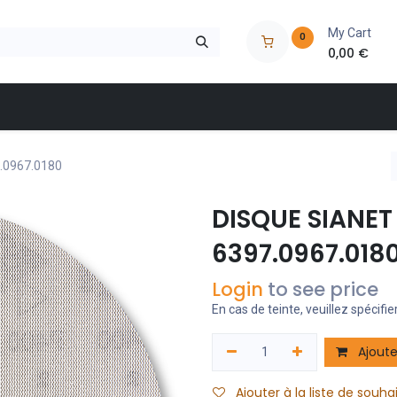
My Cart
0
0,00
€
 à outils
Nos marques
Nos magasins
Catalogues
.0967.0180
DISQUE SIANET
6397.0967.018
Login
to see price
En cas de teinte, veuillez spécifier
Ajoute
Ajouter à la liste de souha