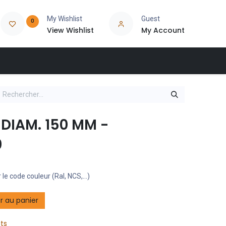
My Wishlist
Guest
0
View Wishlist
My Account
 DIAM. 150 MM -
0
 le code couleur (Ral, NCS,...)
r au panier
its