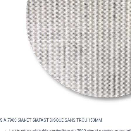
SIA 7900 SIANET SIAFAST DISQUE SANS TROU 150MM
La structure réticulée particulière du 7900 sianet permet un travai