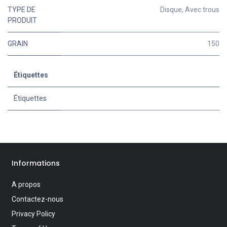
TYPE DE
Disque
,
Avec trous
PRODUIT
GRAIN
150
Étiquettes
Étiquettes
Informations
A propos
Contactez-nous
Privacy Policy