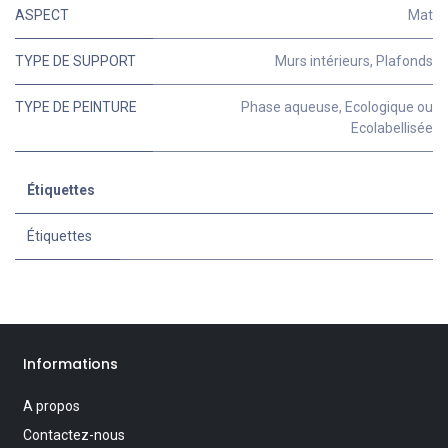
ASPECT
Mat
TYPE DE SUPPORT
Murs intérieurs
,
Plafonds
TYPE DE PEINTURE
Phase aqueuse
,
Ecologique ou
Ecolabellisée
Étiquettes
Étiquettes
Informations
A propos
Contactez-nous