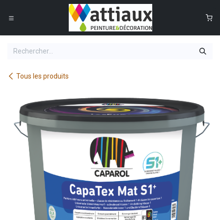
Se rendre au contenu
0
Tous les produits