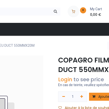
My Cart
0
0,00
€
 à outils
Nos marques
Nos magasins
Catalogues
LEU DUCT 550MMX20M
COPAGRO FILM
DUCT 550MMX
Login
to see price
En cas de teinte, veuillez spécifier
Ajoute
Ajouter à la liste de souha