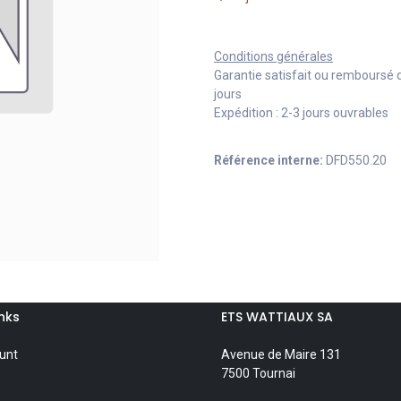
Conditions générales
Garantie satisfait ou remboursé 
jours
Expédition : 2-3 jours ouvrables
Référence interne:
DFD550.20
inks
ETS WATTIAUX SA
unt
Avenue de Maire 131
7500 Tournai