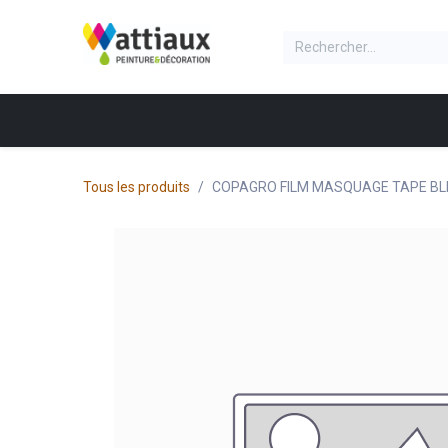
Se rendre au contenu
NOS PRODUITS
Accueil
Produit
Boite
Tous les produits
COPAGRO FILM MASQUAGE TAPE B