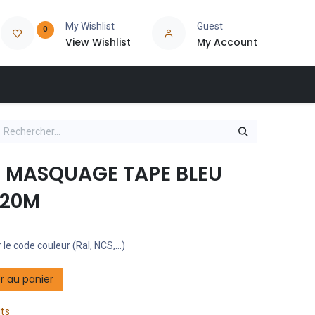
My Wishlist
Guest
0
View Wishlist
My Account
 MASQUAGE TAPE BLEU
20M
 le code couleur (Ral, NCS,...)
r au panier
its