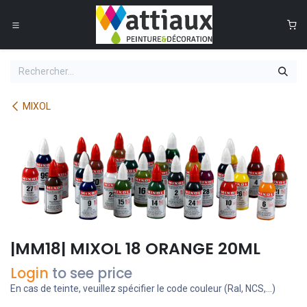
Se rendre au contenu
0
MIXOL
|MM18| MIXOL 18 ORANGE 20ML
Login
to see price
En cas de teinte, veuillez spécifier le code couleur (Ral, NCS,...)