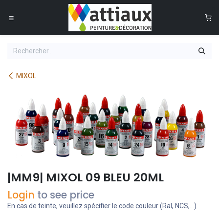
Se rendre au contenu
0
MIXOL
|MM9| MIXOL 09 BLEU 20ML
Login
to see price
En cas de teinte, veuillez spécifier le code couleur (Ral, NCS,...)