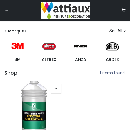
Se rendre au contenu
0
Marques
See All
3M
ALTREX
ANZA
ARDEX
Shop
1 items found.