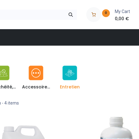
My Cart
0
0,00
€
 à outils
Nos marques
Nos magasins
Catalogues
Etanchéité, Anti-mousse, insecticide
Accessoires et autres
Entretien
n
- 4 items