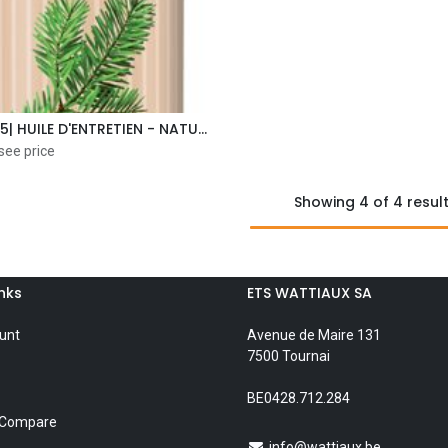
|01109015| HUILE D'ENTRETIEN - NATUREL- 1L
Add to Cart
see price
Showing 4 of 4 resul
inks
ETS WATTIAUX SA
unt
Avenue de Maire 131
7500 Tournai
BE0428.712.284
 Compare
info@wattiaux.be