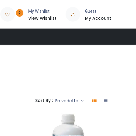
My Wishlist
Guest
0
View Wishlist
My Account
Sort By :
En vedette