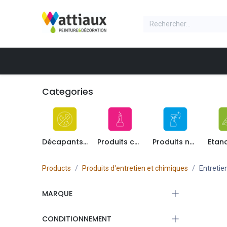
Se rendre au contenu
NOS PRODUITS
Accueil
Produit
Boite
Categories
Décapants, dégraissants
Produits chimiques
Produits nettoyants
Products
Produits d'entretien et chimiques
Entretie
MARQUE
CONDITIONNEMENT